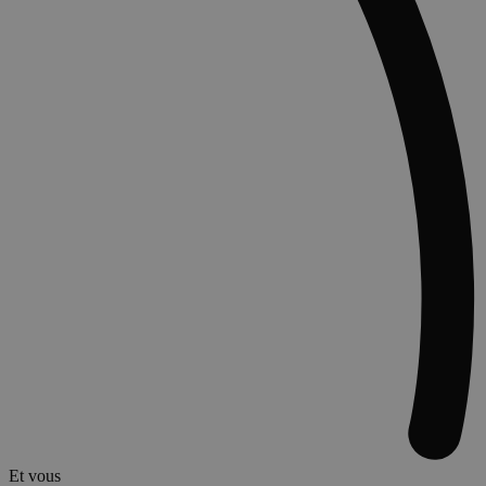
_tt_enable_cookie
.bosto.be
2 mois 4
semaines
_GRECAPTCHA
5 mois 4
Google LLC
semaines
www.google.com
CookieScriptConsent
4
CookieScript
semaines
bosto.be
2 jours
Et vous