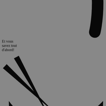
mesurer les
performanc
de la
campagne.
prism_612590486
prism.app-
4
Deze cookie
us1.com
semaines
wordt gebru
2 jours
door Active
Campaign 
interactie o
te slaan en b
te houden.
Et vous
savez tout
uid
.adform.net
2 mois
Ce cookie
fournit un
d'abord!
identifiant
d'utilisateur
généré par
machine
attribué de
manière
unique et
recueille de
données su
l'activité sur
site Web. C
données
peuvent êtr
envoyées à
tiers pour
analyse et
rapport.