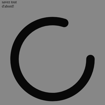
savez tout
d'abord!
wp-wpml_current_language
Session
OnTheGoSystems
Ltd.
bosto.be