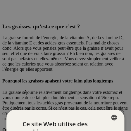
Les graisses, qu’est-ce que c’est ?
La graisse fournit de l’énergie, de la vitamine A, de la vitamine D,
de la vitamine E et des acides gras essentiels. Pas mal de choses
donc. Alors que vous pensiez peut-être que la graisse n’avait pour
seul effet que de vous faire grossir ? Eh bien non, les graisses ne
sont pas néfastes en elles-mêmes. Vous devez simplement veiller à
ce que les calories que vous absorbez soient en relation avec
l’énergie qu’elles apportent.
Pourquoi les graisses apaisent votre faim plus longtemps
La graisse séjourne relativement longtemps dans votre estomac et
vous donne de ce fait plus durablement la sensation d’être repu.
Pratiquement tous les acides gras provenant de la nourriture peuvent
être digérés par le corps. Si ce n’est pas le cas, cela peut être le signe
d’une perturbation de la digestion des graisses, par exemple suite à
une maladie ou à l’usage de médicaments.
Ce site Web utilise des
Où trouve-t-on des graisses ?