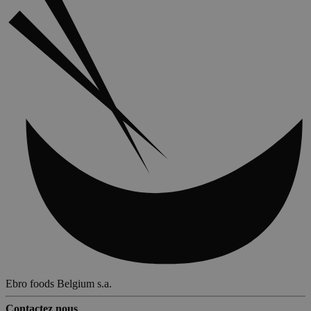
_tt_enable_cookie
.bosto.be
2 mois 4
semaines
_GRECAPTCHA
5 mois 4
Google LLC
semaines
www.google.com
Ebro foods Belgium s.a.
CookieScriptConsent
4
CookieScript
Contactez nous